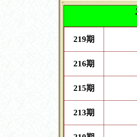
219期
216期
215期
213期