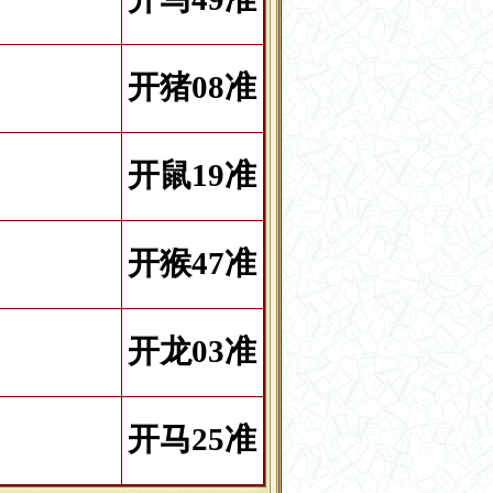
开猪08准
开鼠19准
开猴47准
开龙03准
开马25准